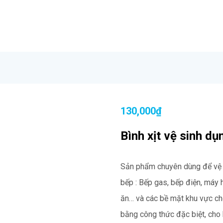
Astonish
 VIỆT NAM
MẸO LÀM S
130,000
₫
Bình xịt vệ sinh d
Sản phẩm chuyên dùng để vệ s
bếp : Bếp gas, bếp điện, máy hú
ăn… và các bề mặt khu vực ch
bằng công thức đặc biệt, cho