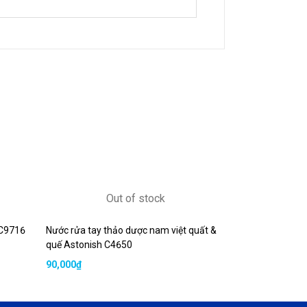
Out of stock
 C9716
Nước rửa tay thảo dược nam việt quất &
quế Astonish C4650
90,000
₫