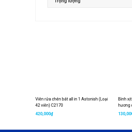
Trọng lượng
Viên rửa chén bát all in 1 Astonish (Loại
Bình xị
42 viên) C2170
hương 
420,000
₫
130,00