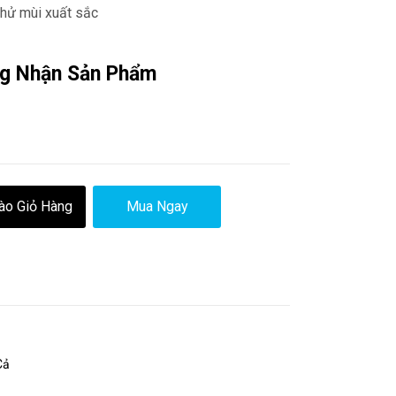
khử mùi xuất sắc
g Nhận Sản Phẩm
ào Giỏ Hàng
Mua Ngay
Cả