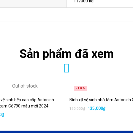
117000 kg
Sản phẩm đã xem
Out of stock
-10%
t vệ sinh bếp cao cấp Astonish
Bình xịt vệ sinh nhà tắm Astonish
cam C6790 mẫu mới 2024
135,000
₫
150,000
₫
0
₫