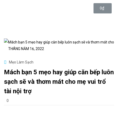
Astonish
0
₫
Sign in
THÁNG NĂM 16, 2022
Remember me
Lost password?
Mẹo Làm Sạch
Mách bạn 5 mẹo hay giúp căn bếp luôn
Log in
sạch sẽ và thơm mát cho mẹ vui trổ
tài nội trợ
Create an account
0